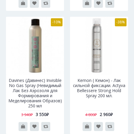
-10%
-38%
Davines (Давинес) Invisible
Kemon ( Кемон) - Лак
No Gas Spray (Невидимый
сильной фиксации. Actyva
Лак Без Аэрозоля для
Bellessere Strong Hold
Формирования и
Spray 200 мл.
Меделирования Образов)
250 мл
3 550₽
2 960₽
3 940₽
4 800₽