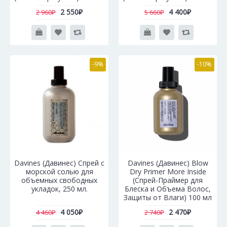
2 550₽
4 400₽
2 960₽
5 660₽
-9%
-10%
Davines (Давинес) Спрей с
Davines (Давинес) Blow
морской солью для
Dry Primer More Inside
объемных свободных
(Спрей-Праймер для
укладок, 250 мл.
Блеска и Объема Волос,
Защиты от Влаги) 100 мл
4 050₽
2 470₽
4 460₽
2 740₽