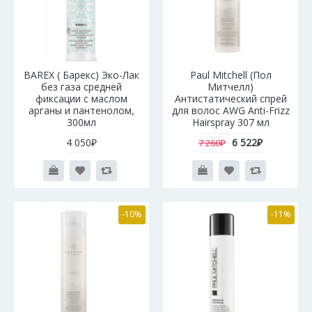
BAREX ( Барекс) Эко-Лак
Paul Mitchell (Пол
без газа средней
Митчелл)
фиксации с маслом
Антистатический спрей
арганы и пантенолом,
для волос AWG Anti-Frizz
300мл
Hairspray 307 мл
4 050₽
6 522₽
7 260₽
-10%
-11%