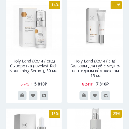
-14%
-11%
Holy Land (Холи Ленд)
Holy Land (Холи Лэнд)
Сыворотка (Juvelast Rich
Бальзам для губ с медно-
Nourishing Serum), 30 мл.
пептидным комплексом
.15 мл
5 810₽
7 310₽
6 745₽
8 241₽
-13%
-25%