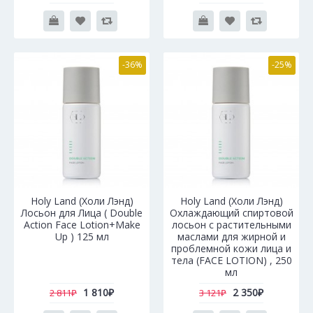
-36%
-25%
Holy Land (Холи Лэнд)
Holy Land (Холи Лэнд)
Лосьон для Лица ( Double
Охлаждающий спиртовой
Action Face Lotion+Make
лосьон с растительными
Up ) 125 мл
маслами для жирной и
проблемной кожи лица и
тела (FACE LOTION) , 250
мл
1 810₽
2 350₽
2 811₽
3 121₽