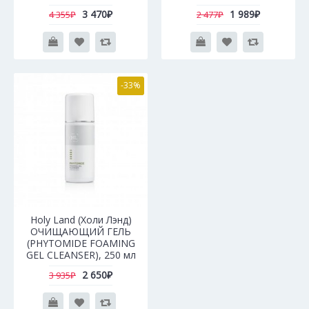
3 470₽
1 989₽
4 355₽
2 477₽
-33%
Holy Land (Холи Лэнд)
ОЧИЩАЮЩИЙ ГЕЛЬ
(PHYTOMIDE FOAMING
GEL CLEANSER), 250 мл
2 650₽
3 935₽