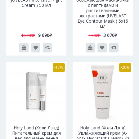
Cream ) 50 мл
с пептидами и
растительными
экстрактами (UVELAST
Eye Contour Mask ) 5х15
мл
9 690₽
3 670₽
10 989₽
4 532₽
-17%
-20%
Holy Land (Холи Лэнд)
Holy Land (Холи Лэнд)
Питательный крем для
Увлажняющий крем (A-
век для уменьшения
NОХ Hydratant Cream) 70