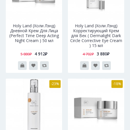
Holy Land (Холи Лэнд)
Holy Land (Холи Лэнд)
Дневной Крем Для Лица
Корректирующий Крем
(Perfect Time Deep Acting
для Век ( Dermalight Dark
Night Cream ) 50 мл
Circle Corrective Eye Cream
) 15 мл
4 912₽
3 880₽
5 880₽
4 702₽
-23%
-18%