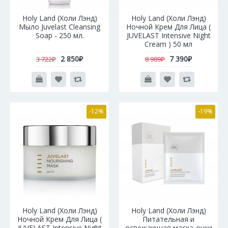
Holy Land (Холи Лэнд)
Holy Land (Холи Лэнд)
Мыло Juvelast Cleansing
Ночной Крем Для Лица (
Soap - 250 мл.
JUVELAST Intensive Night
Cream ) 50 мл
2 850₽
7 390₽
3 722₽
8 989₽
-12%
-19%
Holy Land (Холи Лэнд)
Holy Land (Холи Лэнд)
Ночной Крем Для Лица (
Питательная и
JUVELAST Intensive Night
освежающая маска-очки