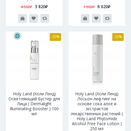
3 820₽
6 620₽
4 502₽
7 502₽
-20%
-20%
Holy Land (Холи Лэнд)
Holy Land (Холи Ленд)
Осветляющий Бустер для
Лосьон-лифтинг на
Лица ( Dermalight
основе сока алое и
Illuminating Booster ) 100
экстрактов
мл
лекарственных растений (
Holy Land Phytomide
Alcohol Free Face Lotion )
250 мл