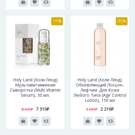
-11%
-32%
Holy Land (Холи Ленд)
Holy Land (Холи Ленд)
Мультивитаминная
Обновляющий Лосьон-
Сыворотка (Multi Vitamin
Лифтинг Для Кожи
Serum), 30 мл.
Любого Типа (Age Control
Lotion), 150 мл
7 310₽
2 210₽
8 241₽
3 241₽