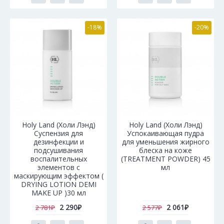
-18%
-20%
Holy Land (Холи Лэнд)
Holy Land (Холи Лэнд)
Суспензия для
Успокаивающая пудра
дезинфекции и
для уменьшения жирного
подсушивания
блеска на коже
воспалительных
(TREATMENT POWDER) 45
элементов с
мл
маскирующим эффектом (
DRYING LOTION DEMI
MAKE UP )30 мл
2 290₽
2 061₽
2 781₽
2 577₽