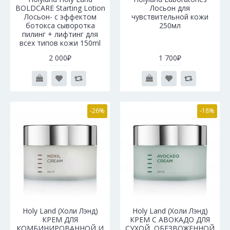
BOLDCARE Starting Lotion
Лосьон для
Лосьон- с эффектом
чувствительной кожи
ботокса сыворотка
250мл
пилинг + лифтинг для
всех типов кожи 150ml
2 000₽
1 700₽
-26%
-18%
Holy Land (Холи Лэнд)
Holy Land (Холи Лэнд)
КРЕМ ДЛЯ
КРЕМ С АВОКАДО ДЛЯ
КОМБИНИРОВАННОЙ И
СУХОЙ, ОБЕЗВОЖЕННОЙ