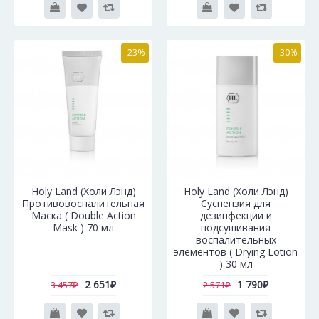
-23%
-30%
Holy Land (Холи Лэнд)
Holy Land (Холи Лэнд)
Противовоспалительная
Суспензия для
Маска ( Double Action
дезинфекции и
Mask ) 70 мл
подсушивания
воспалительных
элементов ( Drying Lotion
) 30 мл
2 651₽
1 790₽
3 457₽
2 571₽