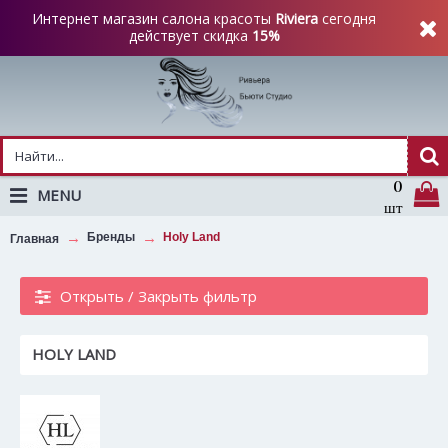
Интернет магазин салона красоты
Riviera
сегодня
действует скидка
15%
0
MENU
шт
Бренды
Holy Land
Главная
Открыть / Закрыть фильтр
HOLY LAND