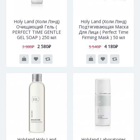
Holy Land (Холи Лэнд)
Holy Land (Холи Лэнд)
Очищающий Гель (
Подтягивающая Маска
PERFECT TIME GENTLE
Для Лица ( Perfect Time
GEL SOAP ) 250 мл
Firming Mask ) 50 мл
2 580₽
4 180₽
3 980₽
5 540₽
Holyland Holy Land
Holyland Laboratories