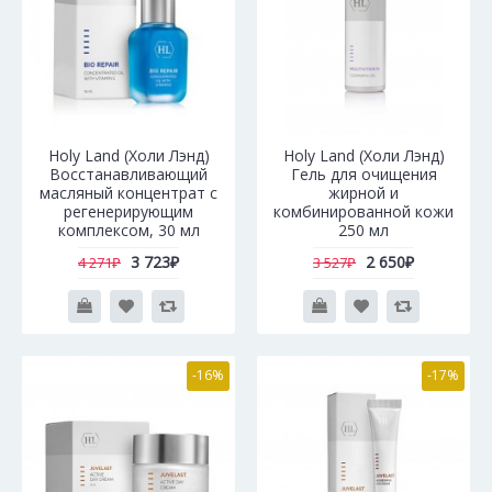
Holy Land (Холи Лэнд)
Holy Land (Холи Лэнд)
Восстанавливающий
Гель для очищения
масляный концентрат с
жирной и
регенерирующим
комбинированной кожи
комплексом, 30 мл
250 мл
3 723₽
2 650₽
4 271₽
3 527₽
-16%
-17%