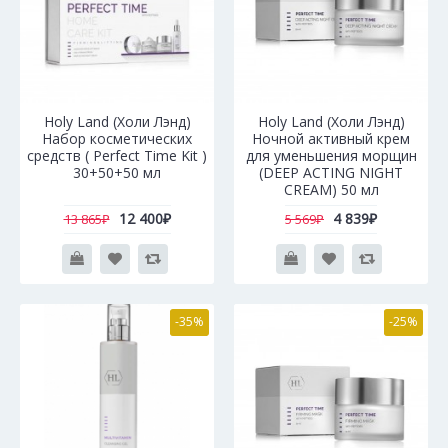
Holy Land (Холи Лэнд)
Holy Land (Холи Лэнд)
Набор косметических
Ночной активный крем
средств ( Perfect Time Kit )
для уменьшения морщин
30+50+50 мл
(DEEP ACTING NIGHT
CREAM) 50 мл
12 400₽
4 839₽
13 865₽
5 569₽
-35%
-25%