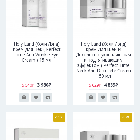
Holy Land (Холи Лэнд)
Holy Land (Холи Лэнд)
Крем Для Век ( Perfect
Крем Для Шеи И
Time Anti Wrinkle Eye
Декольте с укрепляющим
Cream ) 15 мл
и подтягивающим
эффектом ( Perfect Time
Neck And Decollete Cream
) 50 мл
3 980₽
4 839₽
5 540₽
5 629₽
-11%
-13%