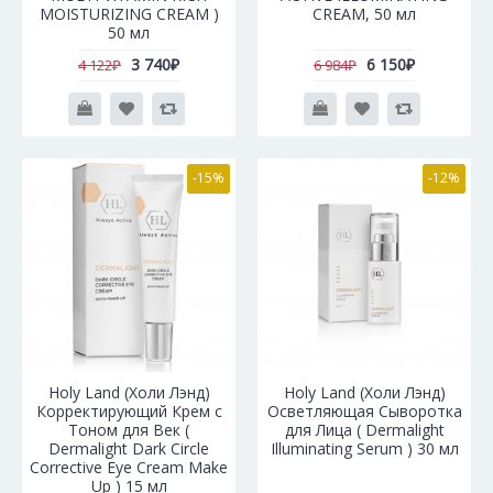
MOISTURIZING CREAM )
CREAM, 50 мл
50 мл
3 740₽
6 150₽
4 122₽
6 984₽
-15%
-12%
Holy Land (Холи Лэнд)
Holy Land (Холи Лэнд)
Корректирующий Крем с
Осветляющая Сыворотка
Тоном для Век (
для Лица ( Dermalight
Dermalight Dark Circle
Illuminating Serum ) 30 мл
Corrective Eye Cream Make
Up ) 15 мл