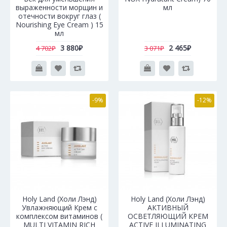
выраженности морщин и
мл
отечности вокруг глаз (
Nourishing Eye Cream ) 15
мл
3 880₽
2 465₽
4 702₽
3 071₽
-9%
-12%
Holy Land (Холи Лэнд)
Holy Land (Холи Лэнд)
Увлажняющий Крем с
АКТИВНЫЙ
комплексом витаминов (
ОСВЕТЛЯЮЩИЙ КРЕМ
MULTI VITAMIN RICH
ACTIVE ILLUMINATING