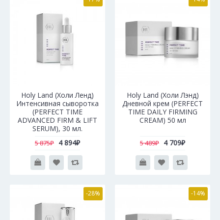
Holy Land (Холи Ленд)
Holy Land (Холи Лэнд)
Интенсивная сыворотка
Дневной крем (PERFECT
(PERFECT TIME
TIME DAILY FIRMING
ADVANCED FIRM & LIFT
CREAM) 50 мл
SERUM), 30 мл.
4 894₽
4 709₽
5 875₽
5 489₽
-28%
-14%