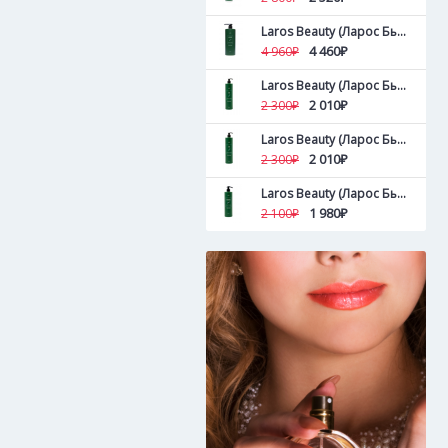
Laros Beauty (Ларос Бьюти ) Увлажняющий кондиционер Lavender Blossom Conditioner 1000 мл
4 460₽
4 960₽
Laros Beauty (Ларос Бьюти ) Объемообразующий кондиционер Lemon Tree Conditioner 500 мл
2 010₽
2 300₽
Laros Beauty (Ларос Бьюти ) Тонизирующий кондиционер Tea Tree Conditioner 500 мл
2 010₽
2 300₽
Laros Beauty (Ларос Бьюти ) Тонизирующий кондиционер Tea Tree Conditioner 300 мл
1 980₽
2 100₽