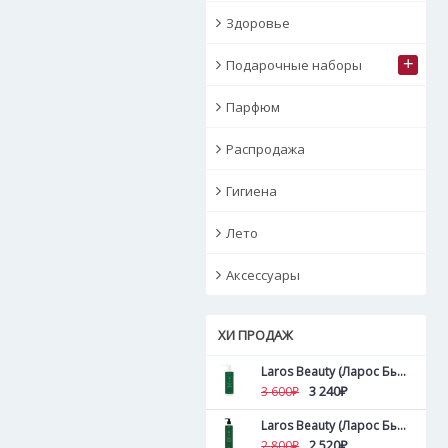
Здоровье
+
Подарочные наборы
Парфюм
Распродажа
Гигиена
Лето
Аксессуары
ХИ ПРОДАЖ
Laros Beauty (Ларос Бьюти ) Пилинг для кожи головы и волос Tea Tree Hair&Scalp Peel 500 мл
3 240₽
3 600₽
Laros Beauty (Ларос Бьюти ) Пилинг для кожи головы и волос Tea Tree Hair&Scalp Peel 300 мл
2 520₽
2 800₽