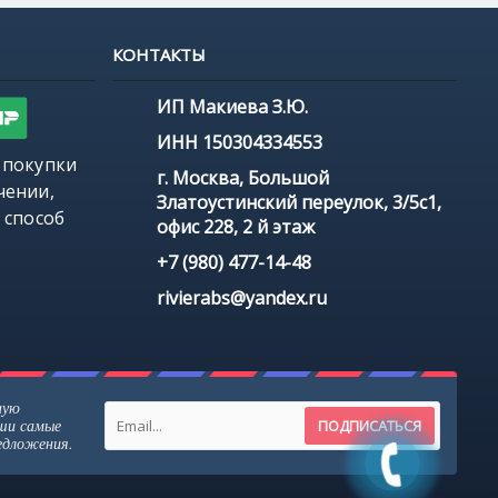
КОНТАКТЫ
ИП Макиева З.Ю.
ИНН 150304334553
 покупки
г. Москва, Большой
чении,
Златоустинский переулок, 3/5с1,
 способ
офис 228, 2 й этаж
+7 (980) 477-14-48
rivierabs@yandex.ru
ную
аши самые
ПОДПИСАТЬСЯ
редложения.