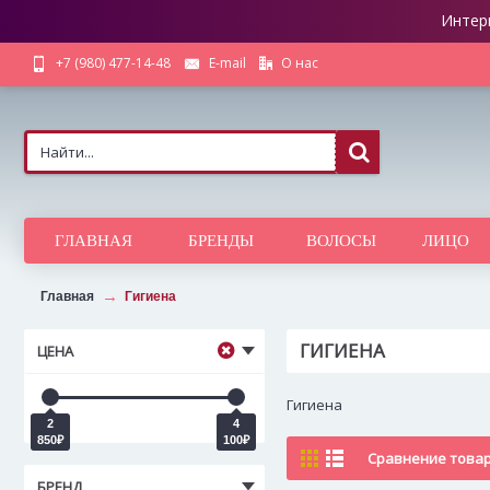
Интер
О нас
+7 (980) 477-14-48
E-mail
ГЛАВНАЯ
БРЕНДЫ
ВОЛОСЫ
ЛИЦО
Главная
Гигиена
ГИГИЕНА
ЦЕНА
Гигиена
2
4
850₽
100₽
Сравнение товаро
БРЕНД