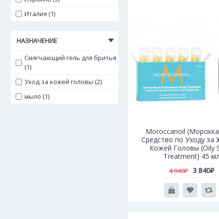
Италия (1)
НАЗНАЧЕНИЕ
Смягчающий гель для бритья
(1)
Уход за кожей головы (2)
мыло (1)
Moroccanoil (Морокка
Средство по Уходу за
Кожей Головы (Oily 
Treatment) 45 м
3 840₽
4 040₽