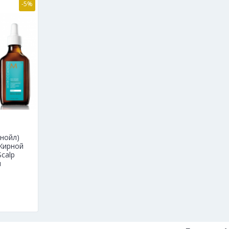
-5%
нойл)
 Жирной
Scalp
л