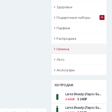
Здоровье
+
Подарочные наборы
Парфюм
Распродажа
Гигиена
Лето
Аксессуары
ХИ ПРОДАЖ
Laros Beauty (Ларос Бьюти ) Пилинг для кожи головы и волос Tea Tree Hair&Scalp Peel 500 мл
3 240₽
3 600₽
Laros Beauty (Ларос Бьюти ) Пилинг для кожи головы и волос Tea Tree Hair&Scalp Peel 300 мл