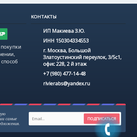
КОНТАКТЫ
ИП Макиева З.Ю.
ИНН 150304334553
 покупки
г. Москва, Большой
чении,
Златоустинский переулок, 3/5с1,
 способ
офис 228, 2 й этаж
+7 (980) 477-14-48
rivierabs@yandex.ru
ную
аши самые
ПОДПИСАТЬСЯ
редложения.