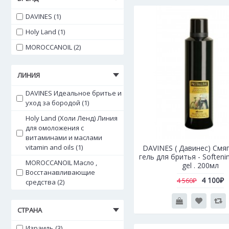
DAVINES (1)
Holy Land (1)
MOROCCANOIL (2)
ЛИНИЯ
DAVINES Идеальное бритье и
уход за бородой (1)
Holy Land (Холи Ленд) Линия
для омоложения с
витаминами и маслами
vitamin and oils (1)
DAVINES ( Давинес) См
гель для бритья - Softeni
MOROCCANOIL Масло ,
gel . 200мл
Восстанавливающие
4 100₽
4 560₽
средства (2)
СТРАНА
Израиль (3)