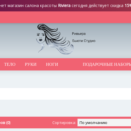
нет магазин салона красоты
Riviera
сегодня действует скидка
15
ТЕЛО
РУКИ
НОГИ
ПОДАРОЧНЫЕ НАБОР
в (0)
Сортировка: