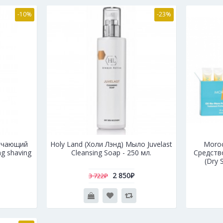
-10%
-23%
ягчающий
Holy Land (Холи Лэнд) Мыло Juvelast
Moroc
ng shaving
Cleansing Soap - 250 мл.
Средств
(Dry 
2 850₽
3 722₽