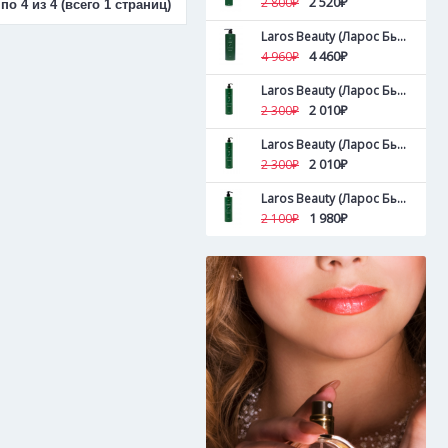
2 520₽
2 800₽
по 4 из 4 (всего 1 страниц)
Laros Beauty (Ларос Бьюти ) Увлажняющий кондиционер Lavender Blossom Conditioner 1000 мл
4 460₽
4 960₽
Laros Beauty (Ларос Бьюти ) Объемообразующий кондиционер Lemon Tree Conditioner 500 мл
2 010₽
2 300₽
Laros Beauty (Ларос Бьюти ) Тонизирующий кондиционер Tea Tree Conditioner 500 мл
2 010₽
2 300₽
Laros Beauty (Ларос Бьюти ) Тонизирующий кондиционер Tea Tree Conditioner 300 мл
1 980₽
2 100₽