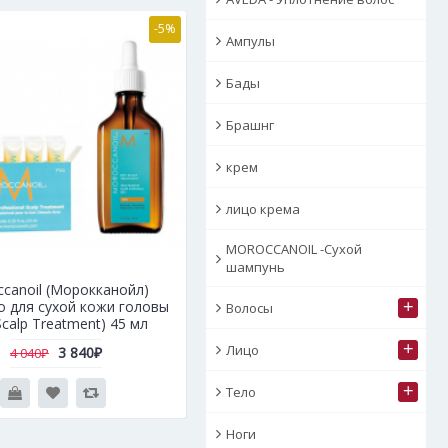
-5%
Ампулы
Бады
Брашнг
крем
лицо крема
MOROCCANOIL -Сухой
шампунь
canoil (Морокканойл)
+
о для сухой кожи головы
Волосы
Scalp Treatment) 45 мл
+
Лицо
3 840₽
4 040₽
+
Тело
Ноги