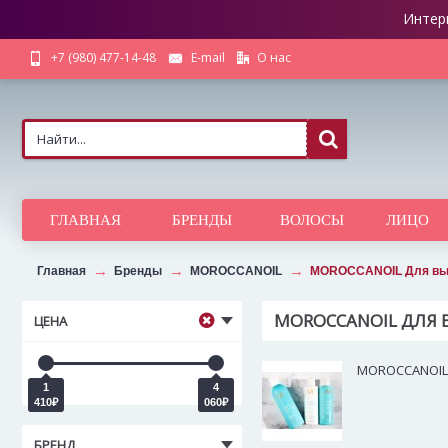
Интер
О нас
+7 (980) 477-14-48
E-mail
ГЛАВНАЯ
БРЕНДЫ
ВОЛОСЫ
ЛИЦО
Главная
Бренды
MOROCCANOIL
MOROCCANOIL Для вь
MOROCCANOIL ДЛЯ
ЦЕНА
MOROCCANOIL 
1
4
410₽
060₽
БРЕНД