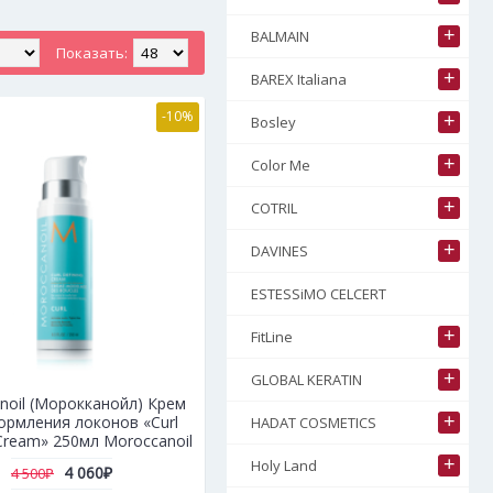
+
BALMAIN
Показать:
+
BAREX Italiana
-10%
+
Bosley
+
Color Me
+
COTRIL
+
DAVINES
ESTESSiMO CELCERT
+
FitLine
+
GLOBAL KERATIN
noil (Морокканойл) Крем
+
ормления локонов «Curl
HADAT COSMETICS
 Cream» 250мл Moroccanoil
+
Holy Land
4 060₽
4 500₽