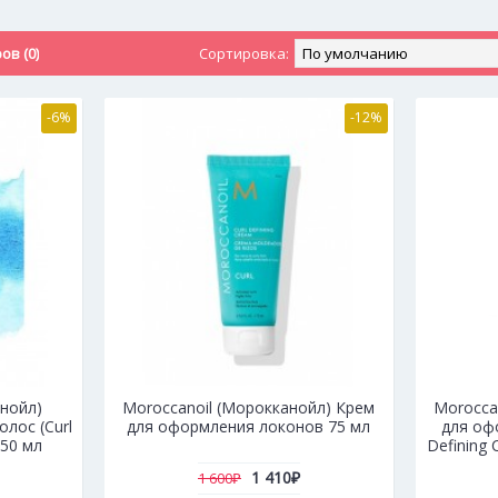
в (0)
Сортировка:
-6%
-12%
нойл)
Moroccanoil (Морокканойл) Крем
Morocca
лос (Curl
для оформления локонов 75 мл
для оф
50 мл
Defining
1 410₽
1 600₽