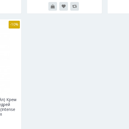
-10%
йл) Крем
удрей
(Intense
л