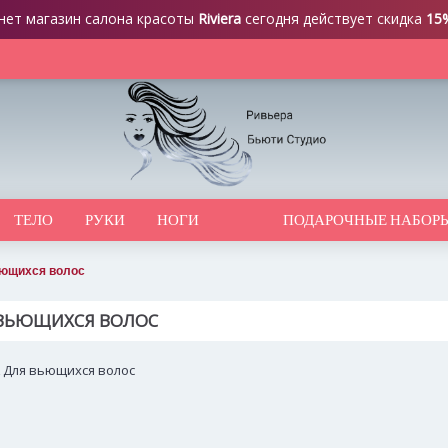
нет магазин салона красоты
Riviera
сегодня действует скидка
15
ТЕЛО
РУКИ
НОГИ
ПОДАРОЧНЫЕ НАБОР
ющихся волос
 ВЬЮЩИХСЯ ВОЛОС
Для вьющихся волос