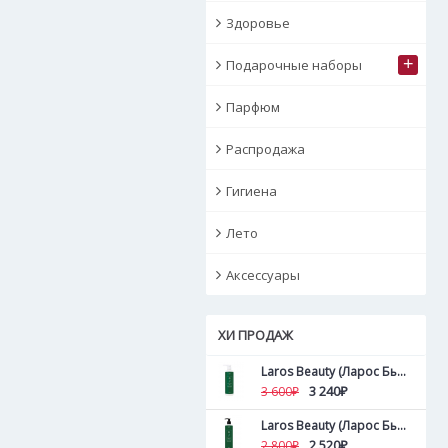
Здоровье
+
Подарочные наборы
Парфюм
Распродажа
Гигиена
Лето
Аксессуары
ХИ ПРОДАЖ
Laros Beauty (Ларос Бьюти ) Пилинг для кожи головы и волос Tea Tree Hair&Scalp Peel 500 мл
3 240₽
3 600₽
Laros Beauty (Ларос Бьюти ) Пилинг для кожи головы и волос Tea Tree Hair&Scalp Peel 300 мл
2 520₽
2 800₽