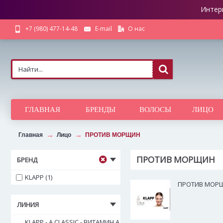
Интер
О нас
+7 (980) 477-14-48
E-mail
ГЛАВНАЯ
БРЕНДЫ
ВОЛОСЫ
ЛИЦО
Главная
Лицо
ПРОТИВ МОРЩИН
ПРОТИВ МОРЩИН
БРЕНД
KLAPP (1)
ПРОТИВ МОР
ЛИНИЯ
KLAPP - A CLASSIC - ВИТАМИН А