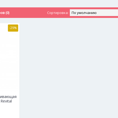
в (0)
Сортировка:
-29%
вливающая
Revital