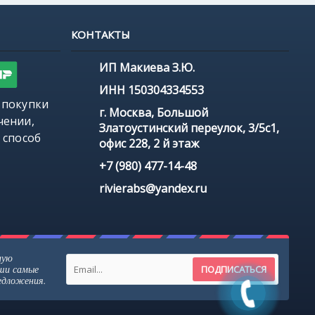
КОНТАКТЫ
ИП Макиева З.Ю.
ИНН 150304334553
 покупки
г. Москва, Большой
чении,
Златоустинский переулок, 3/5с1,
 способ
офис 228, 2 й этаж
+7 (980) 477-14-48
rivierabs@yandex.ru
ную
аши самые
ПОДПИСАТЬСЯ
редложения.