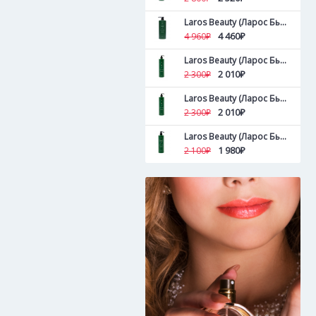
Laros Beauty (Ларос Бьюти ) Увлажняющий кондиционер Lavender Blossom Conditioner 1000 мл
4 460₽
4 960₽
Laros Beauty (Ларос Бьюти ) Объемообразующий кондиционер Lemon Tree Conditioner 500 мл
2 010₽
2 300₽
Laros Beauty (Ларос Бьюти ) Тонизирующий кондиционер Tea Tree Conditioner 500 мл
2 010₽
2 300₽
Laros Beauty (Ларос Бьюти ) Тонизирующий кондиционер Tea Tree Conditioner 300 мл
1 980₽
2 100₽