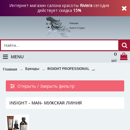
Интернет магазин салона красоты
Riviera
сегодня
действует скидка
15%
0
MENU
шт
Бренды
INSIGHT PROFESSIONAL
INSIGHT - MAN- 
Главная
Открыть / Закрыть фильтр
INSIGHT - MAN- МУЖСКАЯ ЛИНИЯ