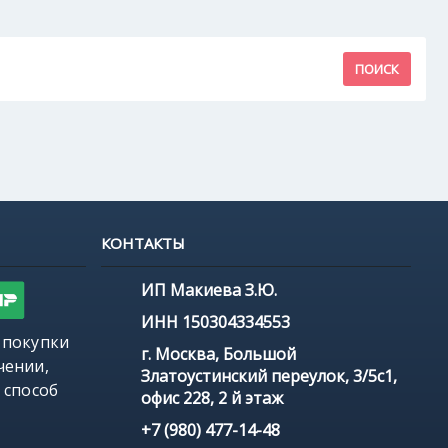
КОНТАКТЫ
ИП Макиева З.Ю.
ИНН 150304334553
 покупки
г. Москва, Большой
чении,
Златоустинский переулок, 3/5с1,
 способ
офис 228, 2 й этаж
+7 (980) 477-14-48