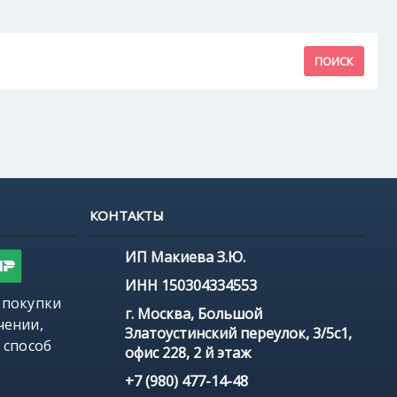
КОНТАКТЫ
ИП Макиева З.Ю.
ИНН 150304334553
 покупки
г. Москва, Большой
чении,
Златоустинский переулок, 3/5с1,
 способ
офис 228, 2 й этаж
+7 (980) 477-14-48