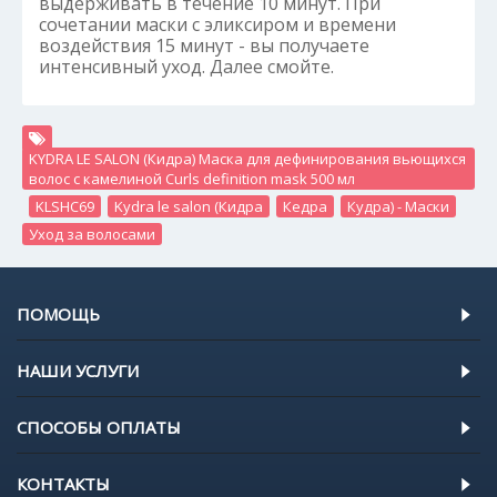
выдерживать в течение 10 минут. При
сочетании маски с эликсиром и времени
воздействия 15 минут - вы получаете
интенсивный уход. Далее смойте.
KYDRA LE SALON (Кидра) Маска для дефинирования вьющихся
волос с камелиной Curls definition mask 500 мл
,
KLSHC69
,
Kydra le salon (Кидра
,
Кедра
,
Кудра) - Маски
,
Уход за волосами
ПОМОЩЬ
НАШИ УСЛУГИ
СПОСОБЫ ОПЛАТЫ
КОНТАКТЫ