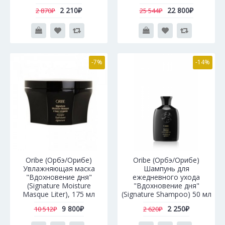
2 210₽
22 800₽
2 870₽
25 544₽
-7%
-14%
Oribe (Орбэ/Орибе)
Oribe (Орбэ/Орибе)
Увлажняющая маска
Шампунь для
"Вдохновение дня"
ежедневного ухода
(Signature Moisture
"Вдохновение дня"
Masque Liter), 175 мл
(Signature Shampoo) 50 мл
9 800₽
2 250₽
10 512₽
2 620₽