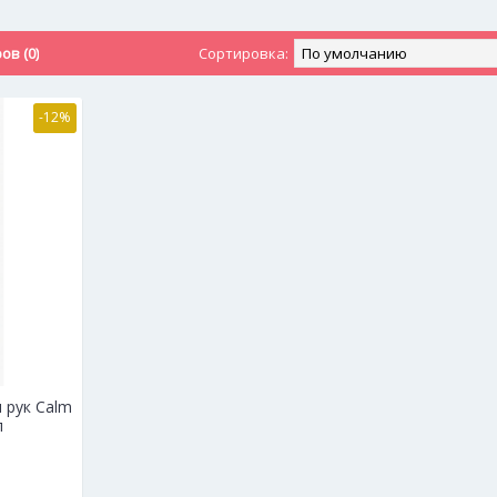
в (0)
Сортировка:
-12%
я рук Calm
л