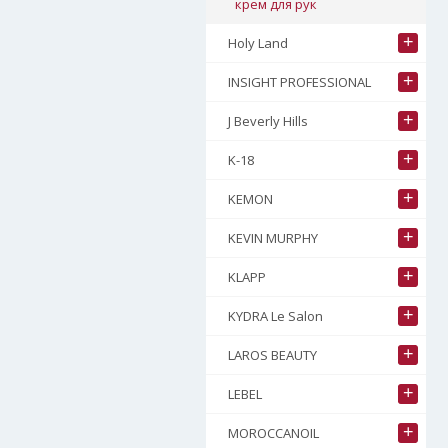
крем для рук
+
Holy Land
+
INSIGHT PROFESSIONAL
+
J Beverly Hills
+
K-18
+
KEMON
+
KEVIN MURPHY
+
KLAPP
+
KYDRA Le Salon
+
LAROS BEAUTY
+
LEBEL
+
MOROCCANOIL