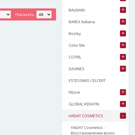
+
BALMAIN
Показать:
+
BAREX Italiana
+
Bosley
+
Color Me
+
COTRIL
+
DAVINES
ESTESSiMO CELCERT
+
FitLine
+
GLOBAL KERATIN
-
HADAT COSMETICS
HADAT Cosmetics -
Восстановление волос