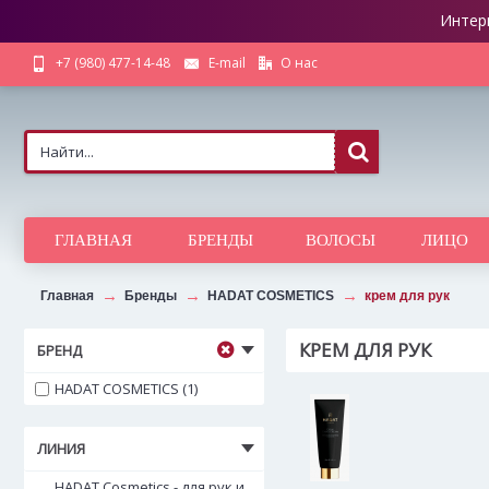
Интер
О нас
+7 (980) 477-14-48
E-mail
ГЛАВНАЯ
БРЕНДЫ
ВОЛОСЫ
ЛИЦО
Главная
Бренды
HADAT COSMETICS
крем для рук
КРЕМ ДЛЯ РУК
БРЕНД
HADAT COSMETICS (1)
ЛИНИЯ
HADAT Cosmetics - для рук и